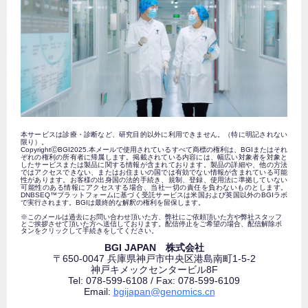
本サービスは診療・診断など、研究目的以外に利用できません。（特に明記されない
限り）。
CopyrightⒸBGI2025.本メールで使用されているすべて商標の権利は、BGIまたはそれ
ぞれの権利の所有者に帰属します。
掲載されている内容には、幅広い対象者を対象と
したサービスまたは製品に関する情報が含まれております。
製品の詳細や、他の方法
ではアクセスできない、またはお住まいの国では有効でない情報が含まれている可能
性があります。
お客様の出身国の法的手続き、規制、登録、使用法に準拠していない
可能性のある情報にアクセスする場合、
当社一切の責任を負わないものとします。
DNBSEQ™プラットフォームに基づく受託サービスは米国および英国以外
のBGIラボ
で実行されます。BGIは最終的な解釈の権利を留保します。
※このメールは過去にお問い合わせ頂いた方、弊社にご依頼頂いた方や弊社スタッフ
とご挨拶させて頂いた方へ送信しております。配信停止をご希望の場合、配信解除ボ
タンをクリックして手続きをしてください。
BGI JAPAN 株式会社
〒650-0047 兵庫県神戸市中央区港島南町1-5-2
神戸キメックセンタービル8F
Tel: 078-599-6108 / Fax: 078-599-6109
Email:
bgijapan@genomics.cn