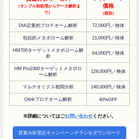
価格
（サンプル前処理からデータ解析ま
で）
（税別）
DIA定量的プロテオーム解析
72,000円／検体
包括的メタボローム解析
21,000円／検体
HM700ターゲットメタボローム解
64,000円／検体
析
HM Pro2300ターゲットメタボロ
128,000円／検体
ーム解析
マルチオミクス相関分析
140,000円／検体
Olinkプロテオーム解析
40%OFF
※詳細についてはご
お問い合わせ
ください
。
質量分析受託キャンペーンチラシをダウンロード